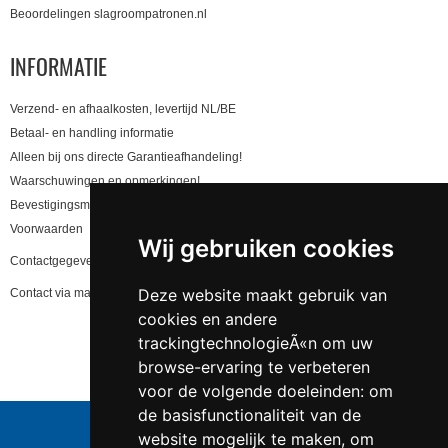
Beoordelingen slagroompatronen.nl
INFORMATIE
Verzend- en afhaalkosten, levertijd NL/BE
Betaal- en handling informatie
Alleen bij ons directe Garantieafhandeling!
Waarschuwingen en opmerkingen!
Bevestigingsmail niet gekregen, lees hier!
Voorwaarden
Wij gebruiken cookies
Contactgegevens en privacy
Deze website maakt gebruik van
Contact via mail
cookies en andere
trackingtechnologieÃ«n om uw
browse-ervaring te verbeteren
voor de volgende doeleinden:
om
de basisfunctionaliteit van de
website mogelijk te maken
,
om