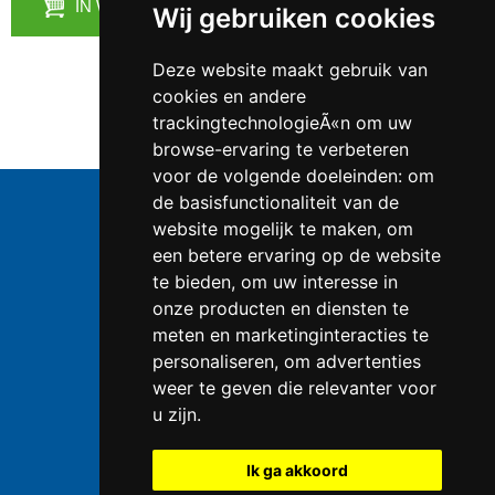
IN WINKELMANDJE
Wij gebruiken cookies
Deze website maakt gebruik van
cookies en andere
trackingtechnologieÃ«n om uw
browse-ervaring te verbeteren
voor de volgende doeleinden:
om
de basisfunctionaliteit van de
website mogelijk te maken
,
om
een betere ervaring op de website
Telefoonnummer:
0547 - 262 565
te bieden
,
om uw interesse in
KVK-nummer:
50853279 te
Enschede
onze producten en diensten te
BTW-nummer:
NL823086161B01
meten en marketinginteracties te
IBAN:
DE39 4016 4024 0162 9257 00
personaliseren
,
om advertenties
Kayser producten
weer te geven die relevanter voor
u zijn
.
Hoe slagroom te maken?
Vitamine D3, 125mcg, 5.000IU
Ik ga akkoord