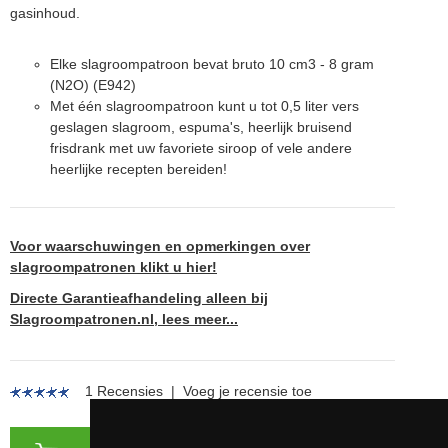
gasinhoud.
Elke slagroompatroon bevat bruto 10 cm3 - 8 gram
(N
2
O) (E942)
Met één slagroompatroon kunt u tot 0,5 liter vers
geslagen slagroom, espuma's, heerlijk bruisend
frisdrank met uw favoriete siroop of vele andere
heerlijke recepten bereiden!
Voor waarschuwingen en opmerkingen over
slagroompatronen klikt u hier!
Directe Garantieafhandeling alleen bij
Slagroompatronen.nl, lees meer...
1 Recensies
|
Voeg je recensie toe