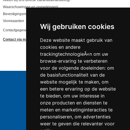
Alleen bij ons directe Garantieafhandeling!
Waarschuwingen en opmerkingen!
Bevestigingsmail niet gekregen, lees hier!
Voorwaarden
Wij gebruiken cookies
Contactgegevens en privacy
Deze website maakt gebruik van
Contact via mail
cookies en andere
trackingtechnologieÃ«n om uw
browse-ervaring te verbeteren
voor de volgende doeleinden:
om
de basisfunctionaliteit van de
website mogelijk te maken
,
om
een betere ervaring op de website
te bieden
,
om uw interesse in
Telefoonnummer:
0547 - 262 565
KVK-nummer:
50853279 te
Enschede
onze producten en diensten te
BTW-nummer:
NL823086161B01
meten en marketinginteracties te
IBAN:
DE39 4016 4024 0162 9257 00
personaliseren
,
om advertenties
weer te geven die relevanter voor
Kayser producten