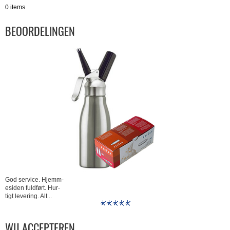
0 items
BEOORDELINGEN
God service. Hjemm-
esiden fuldført. Hur-
tigt levering. Alt ..
WIJ ACCEPTEREN