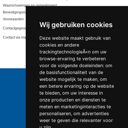
Waarschuwingen en opmerkingen!
Bevestigingsmail niet gekregen, lees hier!
Voorwaarden
Wij gebruiken cookies
Contactgegevens en privacy
Deze website maakt gebruik van
Contact via mail
cookies en andere
trackingtechnologieÃ«n om uw
browse-ervaring te verbeteren
voor de volgende doeleinden:
om
de basisfunctionaliteit van de
website mogelijk te maken
,
om
een betere ervaring op de website
te bieden
,
om uw interesse in
Telefoonnummer:
0547 - 262 565
KVK-nummer:
50853279 te
Enschede
onze producten en diensten te
BTW-nummer:
NL823086161B01
meten en marketinginteracties te
IBAN:
DE39 4016 4024 0162 9257 00
personaliseren
,
om advertenties
weer te geven die relevanter voor
Kayser producten
u zijn
.