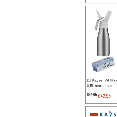
[1] Kayser WHIPc
0,5L starter set
€54,95
€42,95