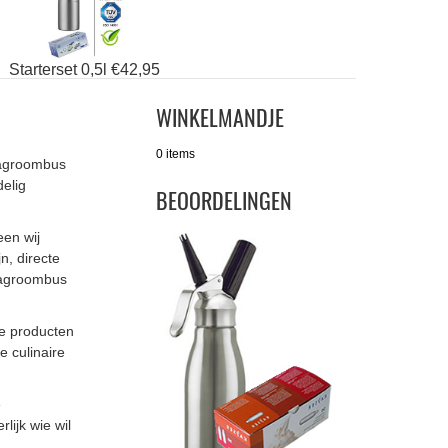
Starterset 0,5l €42,95
WINKELMANDJE
0 items
lagroombus
elig
BEOORDELINGEN
een wij
n, directe
lagroombus
e producten
e culinaire
e
ijk wie wil