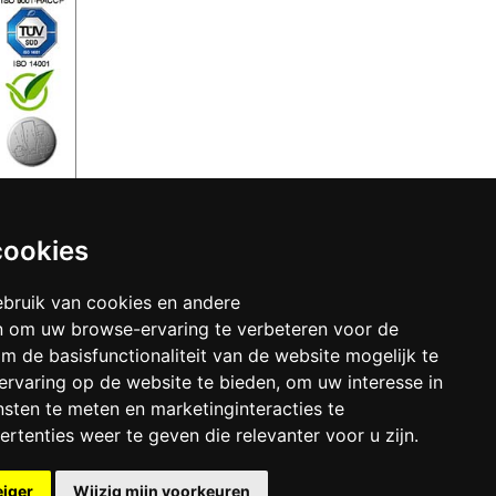
mer 0,5L
cookies
bruik van cookies en andere
n om uw browse-ervaring te verbeteren voor de
m de basisfunctionaliteit van de website mogelijk te
ervaring op de website te bieden
,
om uw interesse in
sten te meten en marketinginteracties te
rtenties weer te geven die relevanter voor u zijn
.
1B01
IBAN:
DE39 4016 4024 0162 9257 00
0IU
Sikkens Alpha Rezisto Easy Clean
eiger
Wijzig mijn voorkeuren