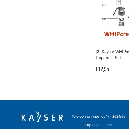
[2] Kayser WHIPc
Reparatie Set
€12,95
Telefoonnummer:
0547 - 262 565
Kayser producten