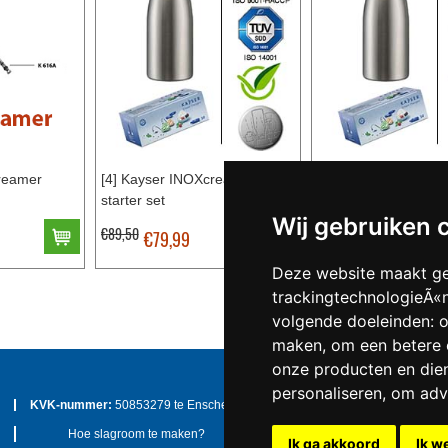
reamer
[4] Kayser INOXcreamer 1,0L
[3] Kayser INOXcrea
starter set
starter set
Wij gebruiken 
€89,50
€87,50
€79,99
€77,49
Deze website maakt ge
trackingtechnologieÃ«
volgende doeleinden:
o
maken
,
om een betere 
onze producten en dien
personaliseren
,
om adve
KVK-nummer:
50853279 te
Enschede
BTW-nummer:
NL82308616
Hoe slagroom te maken?
Vitamine D3, 125mcg, 5.00
Ik ga akkoord
Ik w