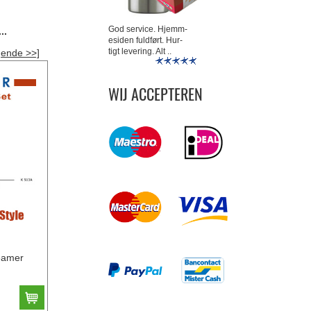
God service. Hjemm-
..
esiden fuldført. Hur-
tigt levering. Alt ..
gende >>]
WIJ ACCEPTEREN
eamer