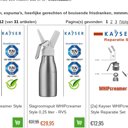
, espuma's, heerlijke gerechten of bruisende frisdranken, mmmm.
12
(van
31
artikelen)
Pagina(s) gevonden:
1
2
3
[Vol
reamer Style
Slagroomspuit WHIPcreamer
[2a] Kayser WHIPcr
Style 0,25 liter - RVS
Style Reparatie Set
€37,95
€28,95
€12,95