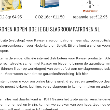
O2 8gr €4,95
CO2 16gr €11,50
reparatie set €12,95
ONEN KOPEN DOE JE BIJ SLAGROOMPATRONEN.NL
bsite (webshop) voor Kayser slagroompatronen, een slagroomspuit/s
slagroombussen voor Nederland en België. Bij ons kunt u snel en voord
kopen.
.nl
is de enige, officiële internet distributeur voor Kayser producten. All
te rechtstreeks samen met Kayser en bieden u binnen de garantietermij
g (binnen 8 uur op werkdagen) van een defect aan uw slagroomspuit/s
n. Meer weten over directe garantieafhandeling,
klik hier...
nten gingen u voor om online bij ons
snel
,
discreet
en
goedkoop
dez
f de meest lekkere, luchtige, verse slagroom te kunnen maken en ander
en alles wat daarbij komt is HOT! Gezien het grote aantal verscheiden
r momenteel op tv zijn, kunnen we spreken van een hype. Zeg nou eerl
erste zelf maken wat er is?
Inderdaad...