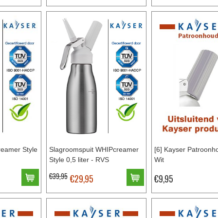
reamer Style
Slagroomspuit WHIPcreamer
[6] Kayser Patroonh
Style 0,5 liter - RVS
Wit
€39,95
€29,95
€9,95