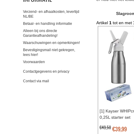
Verzend- en afhaalkosten, levertijd
Slagroom
NL/BE
Artikel
1
tot en met
Betaal- en handling informatie
Alleen bij ons directe
Garantieafhandeling!
Waarschuwingen en opmerkingen!
Bevestigingsmail niet gekregen,
lees hier!
Voorwaarden
Contactgegevens en privacy
Contact via mail
[1] Kayser WHIPc
0,25L starter set
€49,50
€39,99