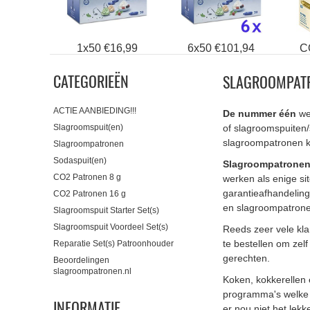
1x50 €16,99
6x50 €101,94
C
CATEGORIEËN
SLAGROOMPATR
ACTIE AANBIEDING!!!
De nummer één
we
Slagroomspuit(en)
of slagroomspuiten/
slagroompatronen 
Slagroompatronen
Sodaspuit(en)
Slagroompatronen
CO2 Patronen 8 g
werken als enige si
garantieafhandelin
CO2 Patronen 16 g
en slagroompatrone
Slagroomspuit Starter Set(s)
Slagroomspuit Voordeel Set(s)
Reeds zeer vele kla
te bestellen om zel
Reparatie Set(s) Patroonhouder
gerechten.
Beoordelingen
slagroompatronen.nl
Koken, kokkerellen 
programma's welke e
INFORMATIE
er nou niet het lekk