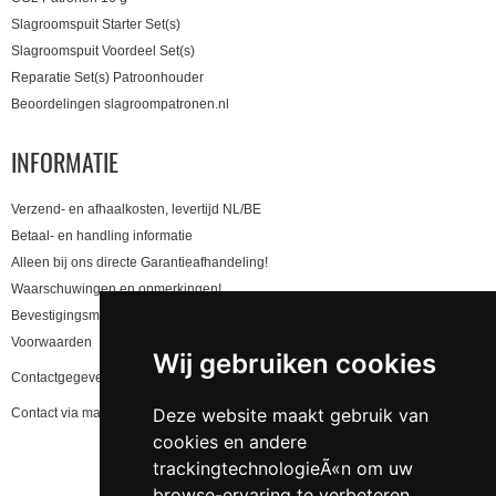
Slagroomspuit Starter Set(s)
Slagroomspuit Voordeel Set(s)
Reparatie Set(s) Patroonhouder
Beoordelingen slagroompatronen.nl
INFORMATIE
Verzend- en afhaalkosten, levertijd NL/BE
Betaal- en handling informatie
Alleen bij ons directe Garantieafhandeling!
Waarschuwingen en opmerkingen!
Bevestigingsmail niet gekregen, lees hier!
Voorwaarden
Wij gebruiken cookies
Contactgegevens en privacy
Deze website maakt gebruik van
Contact via mail
cookies en andere
trackingtechnologieÃ«n om uw
browse-ervaring te verbeteren