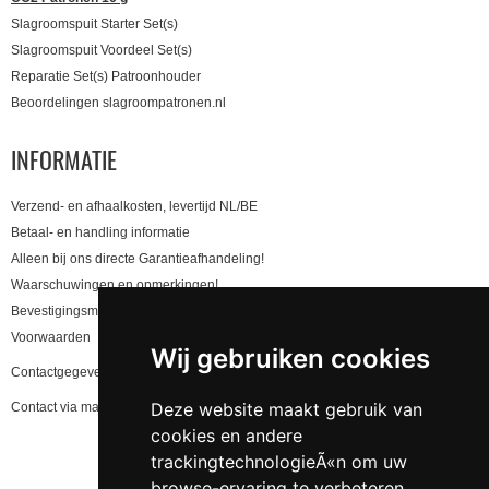
Slagroomspuit Starter Set(s)
Slagroomspuit Voordeel Set(s)
Reparatie Set(s) Patroonhouder
Beoordelingen slagroompatronen.nl
INFORMATIE
Verzend- en afhaalkosten, levertijd NL/BE
Betaal- en handling informatie
Alleen bij ons directe Garantieafhandeling!
Waarschuwingen en opmerkingen!
Bevestigingsmail niet gekregen, lees hier!
Voorwaarden
Wij gebruiken cookies
Contactgegevens en privacy
Deze website maakt gebruik van
Contact via mail
cookies en andere
trackingtechnologieÃ«n om uw
browse-ervaring te verbeteren