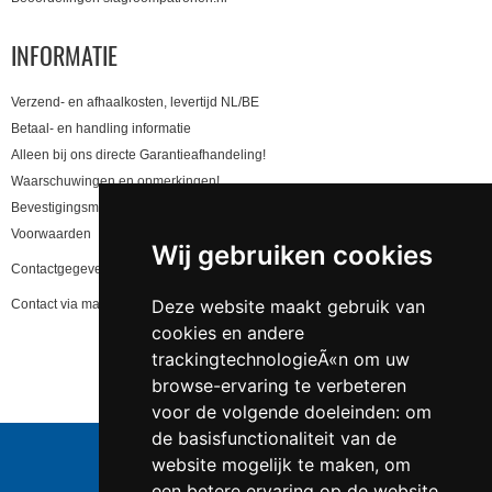
INFORMATIE
Verzend- en afhaalkosten, levertijd NL/BE
Betaal- en handling informatie
Alleen bij ons directe Garantieafhandeling!
Waarschuwingen en opmerkingen!
Bevestigingsmail niet gekregen, lees hier!
Voorwaarden
Wij gebruiken cookies
Contactgegevens en privacy
Deze website maakt gebruik van
Contact via mail
cookies en andere
trackingtechnologieÃ«n om uw
browse-ervaring te verbeteren
voor de volgende doeleinden:
om
de basisfunctionaliteit van de
website mogelijk te maken
,
om
een betere ervaring op de website