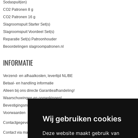
Sodaspuit(en)
CO2 Patronen 8 g
CO2 Patronen 16 g
Slagroomspuit Starter Set(s)
Slagroomspuit Voordeel Set(s)
Reparatie Set(s) Patroonhouder
Beoordelingen slagroompatronen.nl
INFORMATIE
Verzend- en afhaalkosten, levertijd NL/BE
Betaal- en handling informatie
Alleen bij ons directe Garantieafhandeling!
Waarschuwingen en opmerkingen!
Bevestigingsmail niet gekregen, lees hier!
Voorwaarden
Wij gebruiken cookies
Contactgegevens en privacy
Deze website maakt gebruik van
Contact via mail