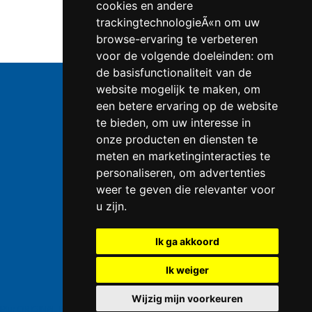
cookies en andere
trackingtechnologieÃ«n om uw
browse-ervaring te verbeteren
voor de volgende doeleinden:
om
de basisfunctionaliteit van de
website mogelijk te maken
,
om
een betere ervaring op de website
te bieden
,
om uw interesse in
Telefoonnummer:
0547 - 262 565
KVK-nummer:
50853279 te
Enschede
onze producten en diensten te
BTW-nummer:
NL823086161B01
meten en marketinginteracties te
IBAN:
DE39 4016 4024 0162 9257 00
personaliseren
,
om advertenties
weer te geven die relevanter voor
Kayser producten
u zijn
.
Hoe slagroom te maken?
Ik ga akkoord
Vitamine D3, 125mcg, 5.000IU
Ik weiger
Sikkens Alpha Rezisto Easy Clean
Wijzig mijn voorkeuren
Copyright © 2006-2026
Slagroompatronen.nl
Pjur ORIGINAL Bodyglide en EROS Classic Bodyglide