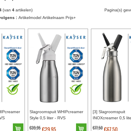
4
(van
4
artikelen)
Pagina(s) ge
volgens :
Artikelmodel
Artikelnaam
Prijs+
HIPcreamer
Slagroomspuit WHIPcreamer
[3] Slagroomspuit
RVS
Style 0,5 liter - RVS
INOXcreamer 0,5 lit
€39,95
€77,50
€29,95
€67,50