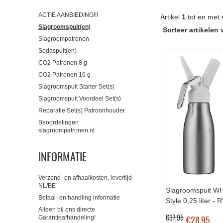
ACTIE AANBIEDING!!!
Artikel
1
tot en met
Slagroomspuit(en)
Sorteer artikelen 
Slagroompatronen
Sodaspuit(en)
CO2 Patronen 8 g
CO2 Patronen 16 g
Slagroomspuit Starter Set(s)
Slagroomspuit Voordeel Set(s)
Reparatie Set(s) Patroonhouder
Beoordelingen
slagroompatronen.nl
INFORMATIE
Verzend- en afhaalkosten, levertijd
NL/BE
Slagroomspuit W
Betaal- en handling informatie
Style 0,25 liter - 
Alleen bij ons directe
€37,95
€28,95
Garantieafhandeling!