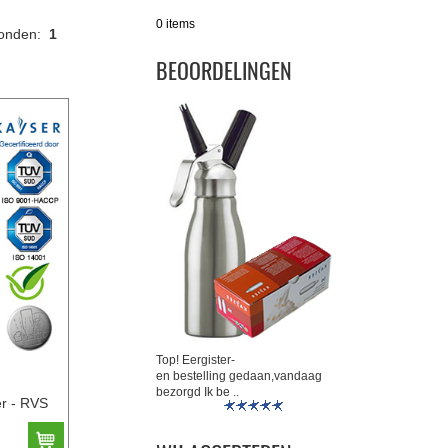
0 items
vonden:
1
BEOORDELINGEN
Top! Eergister-
en bestelling gedaan,vandaag
bezorgd Ik be ..
er - RVS